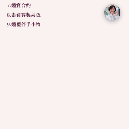
7.婚宴合約
8.素食客製菜色
9.婚禮伴手小物
10.新娘秘書妝髮設計
如有任何需求歡迎隨時與我們聯繫，電話03-959-
5685，傳真03-959-4320，電子信箱
service@loherb.com.tw !!!
已經到最後一篇了