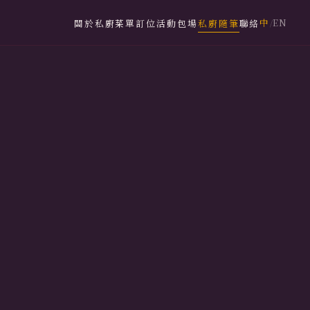
中
EN
關於私廚
菜單
訂位
活動包場
私廚隨筆
聯絡
/