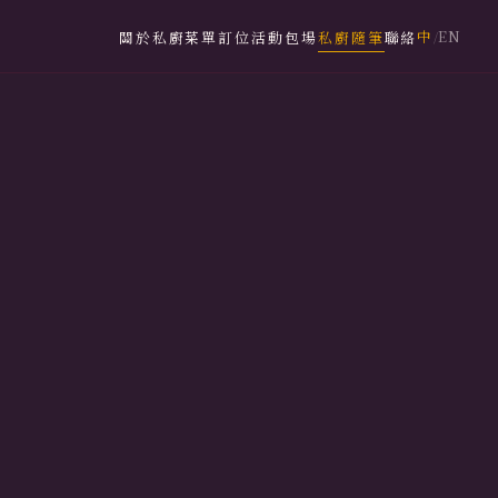
中
EN
關於私廚
菜單
訂位
活動包場
私廚隨筆
聯絡
/