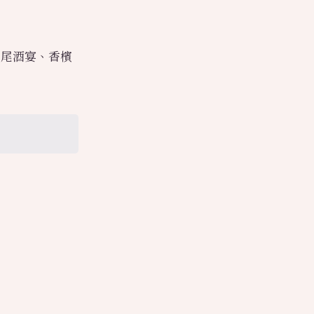
雞尾酒宴、香檳
。