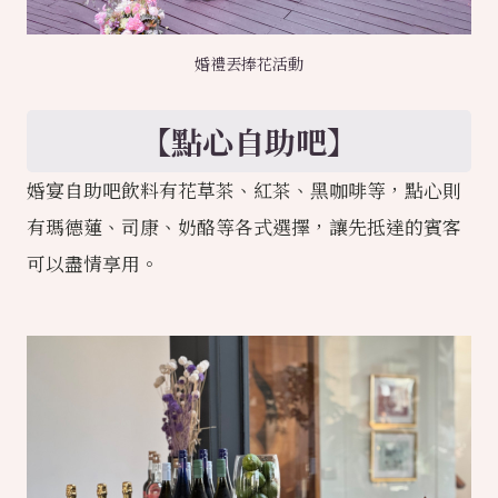
婚禮丟捧花活動
【點心自助吧】
婚宴自助吧飲料有花草茶、紅茶、黑咖啡等，點心則
有瑪德蓮、司康、奶酪等各式選擇，讓先抵達的賓客
可以盡情享用。