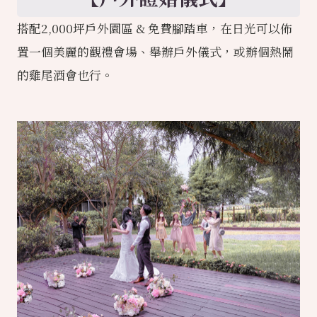
搭配2,000坪戶外園區 & 免費腳踏車，在日光可以佈
置一個美麗的觀禮會場、舉辦戶外儀式，或辦個熱鬧
的雞尾酒會也行。