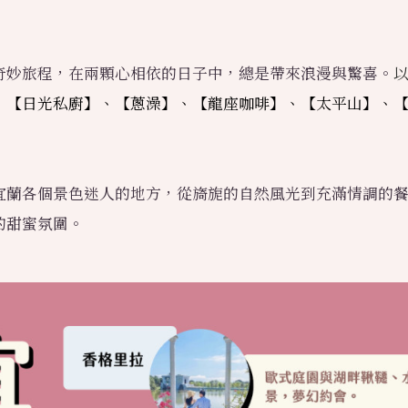
奇妙旅程，在兩顆心相依的日子中，總是帶來浪漫與驚喜。
、【日光私廚】、【蔥澡】、【龍座咖啡】、【太平山】、
宜蘭各個景色迷人的地方，從旖旎的自然風光到充滿情調的
的甜蜜氛圍。