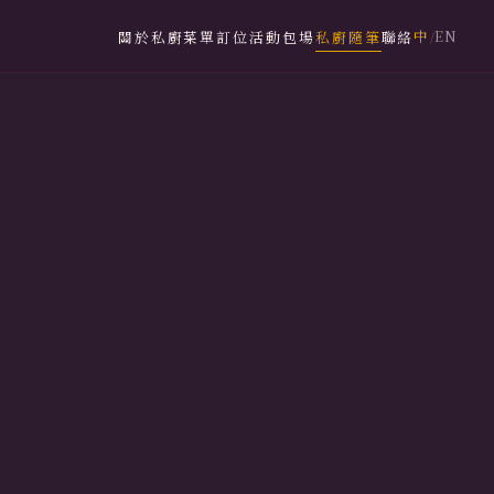
中
EN
關於私廚
菜單
訂位
活動包場
私廚隨筆
聯絡
/