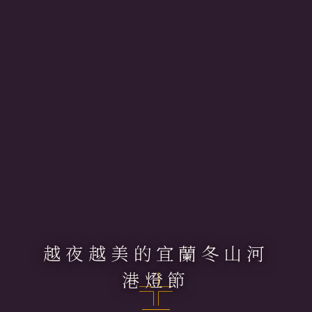
越夜越美的宜蘭冬山河
港燈節