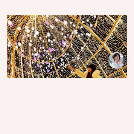
冬山舊河港燈節 photo by yilanasin