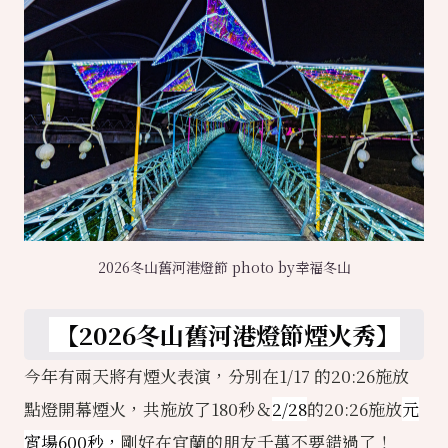
2026冬山舊河港燈節 photo by幸福冬山
【2026冬山舊河港燈節煙火秀】
今年有兩天將有煙火表演，分別在1/17 的20:26施放
點燈開幕煙火，共施放了180秒＆
2/28
的20:26施放
元
宵場600秒，
剛好在宜蘭的朋友千萬不要錯過了！