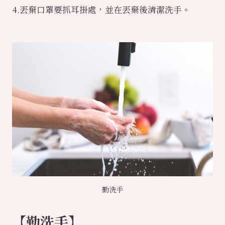
4.丟棄口罩要抓耳掛處，並在丟棄後清潔洗手。
勤洗手
【
勤洗手
】