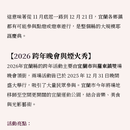
這意味著從
11
月底起一路到
12
月
21
日，宜蘭各鄉鎮
都有可能參與點燈或燈車遊行，是整個縣的大規模耶
誕慶典。
【
2026
跨年晚會與煙火秀】
2026年宜蘭縣的跨年活動主要由
宜蘭市
與
羅東鎮
雙場
晚會領銜，兩場活動皆已於 2025 年 12 月 31 日晚間
盛大舉行，吸引了大量民眾參與。宜蘭市今年將場地
移師至空間更開闊的
宜蘭運動公園
，結合音樂、美食
與光影藝術。
活動亮點：