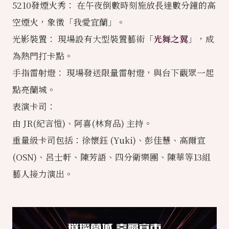
5210發煙火秀： 在午夜倒數時刻施放長達數分鐘的高
空煙火，象徵「
我愛宜蘭
」。
光影裝置： 現場設有大型裝置藝術「
光舞之翼
」，成
為熱門打卡點。
手指雷射燈： 現場發送限量雷射燈，與台下觀眾一起
點亮蘭城。
表演卡司：
由 JR(紀言愷)、阿喜(林育品) 主持。
重量級卡司包括：徐懷鈺 (Yuki)、彭佳慧、高爾宣
(OSN)、呂士軒、陳芳語、四分衛樂團、陳華等13組
藝人接力演出。