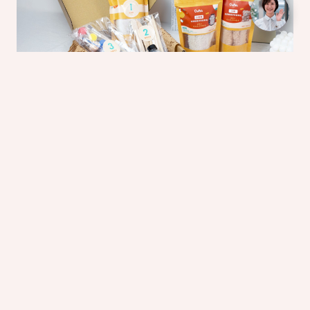
手作毛根材料包
🏺 免燒陶・慢活手作體驗（活動/團
體預約）
一場專屬你的陶藝時光，無需窯燒也能創作質感生活