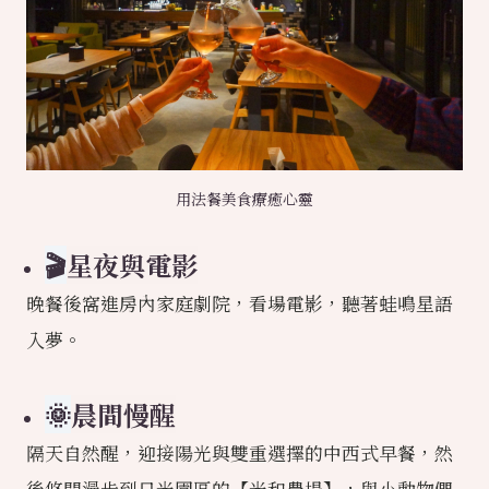
用法餐美食療癒心靈
🎬
星夜與電影
晚餐後窩進房內家庭劇院，看場電影，聽著蛙鳴星語
入夢。
🌞
晨間慢醒
隔天自然醒，迎接陽光與雙重選擇的中西式早餐，然