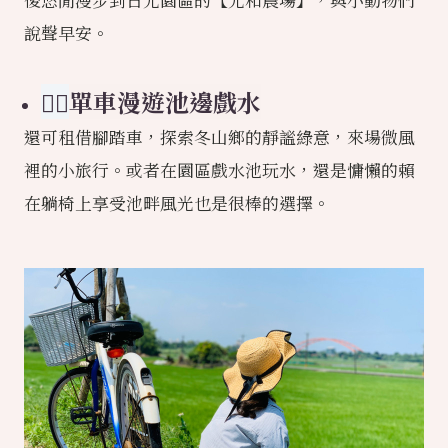
後悠閒漫步到日光園區的【光和農場】，與小動物們
說聲早安。
🚴‍♀️
單車漫遊池邊戲水
還可租借腳踏車，探索冬山鄉的靜謐綠意，來場微風
裡的小旅行。或者在園區戲水池玩水，還是慵懶的賴
在躺椅上享受池畔風光也是很棒的選擇。