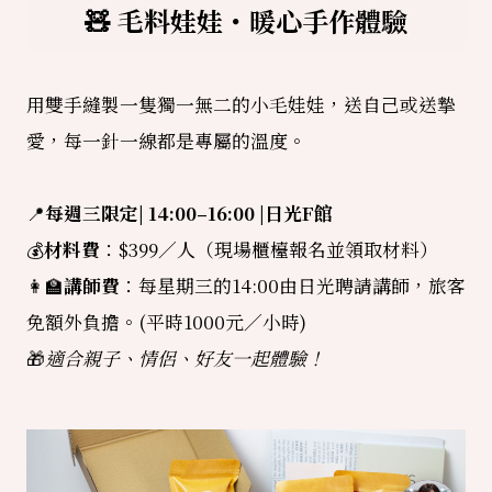
🧸 毛料娃娃・暖心手作體驗
用雙手縫製一隻獨一無二的小毛娃娃，送自己或送摯
愛，每一針一線都是專屬的溫度。
📍
每週三限定
| 14:00–16:00 |
日光F館
💰
材料費
：$399／人（現場櫃檯報名並領取材料）
👩‍🏫
講師費
：每星期三的14:00由日光聘請講師，旅客
免額外負擔。(平時1000元
／
小時)
🎁
適合親子、情侶、好友一起體驗！