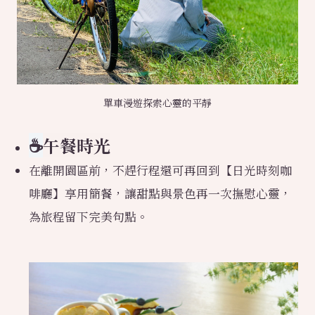
單車漫遊探索心靈的平靜
☕
午餐時光
在離開園區前，不趕行程還可再回到【日光時刻咖
啡廳】享用簡餐，讓甜點與景色再一次撫慰心靈，
為旅程留下完美句點。