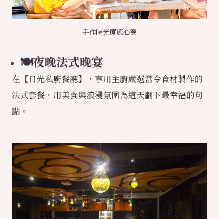
手作時光療癒心靈
🍽
夜晚法式晚宴
在【日光私廚餐廳】，享用主廚嚴選當令食材製作的
法式套餐，用美食與浪漫氛圍為這天劃下最幸福的句
點。