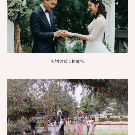
證婚儀式交換戒指