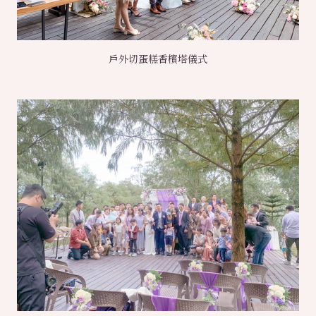
戶外切蛋糕香檳塔儀式