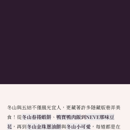
冬山與五結不僅風光宜人，更藏著許多隱藏版巷弄美
食！從
冬山春捲蝦餅
、
鴨寶鴨肉飯
到
NEVE那味豆
花
，再到
冬山金珠蔥油餅
與
冬山小可愛
，每道都是在