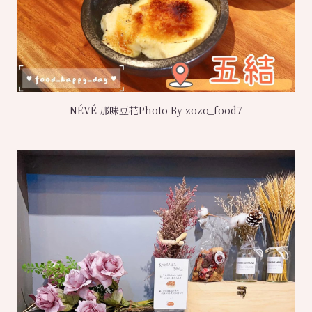
NÉVÉ 那味豆花Photo By zozo_food7