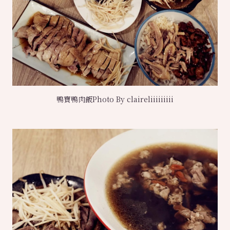
鴨寶鴨肉飯Photo By claireliiiiiiiii