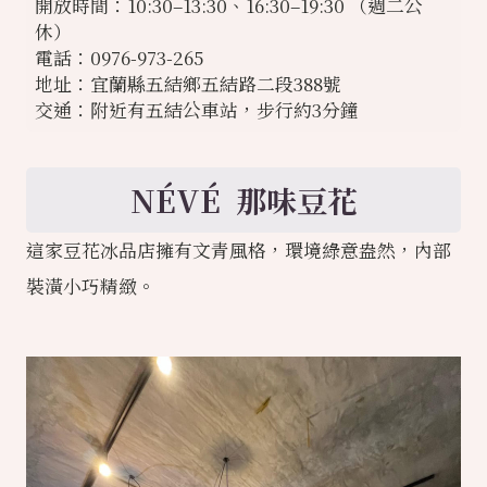
開放時間：10:30–13:30、16:30–19:30 （週二公
休）
電話：0976-973-265
地址：宜蘭縣五結鄉五結路二段388號
交通：附近有五結公車站，步行約3分鐘
NÉVÉ 那味豆花
這家豆花冰品店擁有文青風格，環境綠意盎然，內部
裝潢小巧精緻。