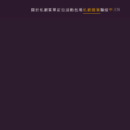
中
EN
關於私廚
菜單
訂位
活動包場
私廚隨筆
聯絡
/