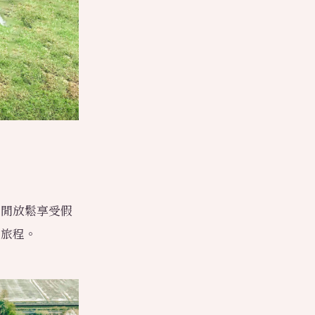
悠閒放鬆享受假
的旅程。