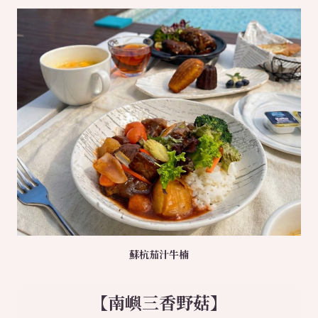
蘇杭茄汁牛楠
【南嶼三香野菇】