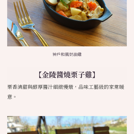
神戶和風奶油雞
【金陵醬燒栗子雞】
栗香清甜與醇厚醬汁細緻慢燉，品味工藝級的家常暖
意。