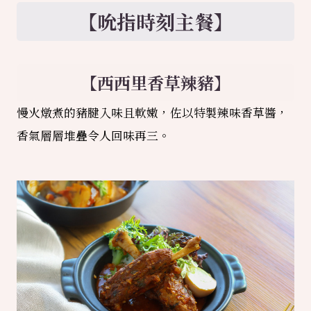
【吮指時刻主餐】
【西西里香草辣豬】
慢火燉煮的豬腱入味且軟嫩，佐以特製辣味香草醬，
香氣層層堆疊令人回味再三。