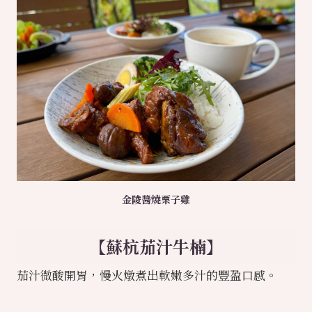
金陵醬燒栗子雞
【蘇杭茄汁牛楠】
茄汁微酸開胃，慢火燉煮出軟嫩多汁的豐盈口感。