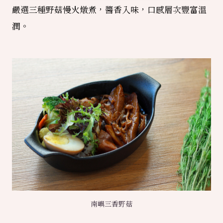
嚴選三種野菇慢火燉煮，醬香入味，口感層次豐富溫
潤。
南嶼三香野菇