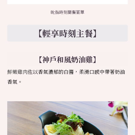
吮指時刻簡餐菜單
【輕享時刻主餐】
【神戶和風奶油雞】
鮮嫩雞肉
佐以香氣濃郁的白醬，柔滑口感中帶著奶油
香氣。