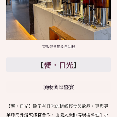
茶敘聚會暢飲自助吧
【
饗。日光
】
頂級奢華盛宴
【饗。日光】除了有日光的精緻輕食與飲品，更與
專
業烤肉外燴
煎烤官合作，由職人級師傅現場料理牛小