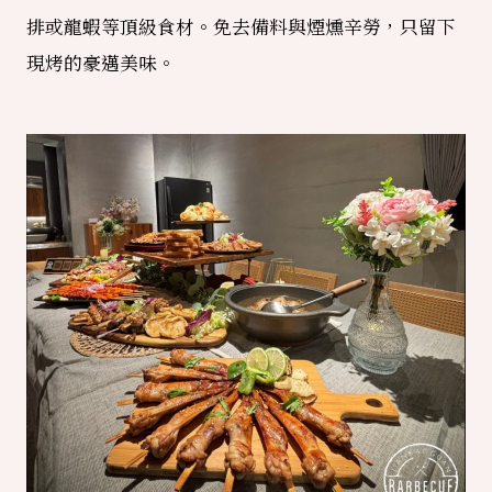
排或龍蝦等頂級食材。免去備料與煙燻辛勞，只留下
現烤的豪邁美味
。