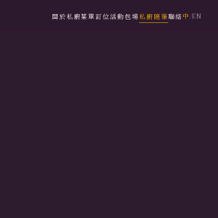
中
EN
關於私廚
菜單
訂位
活動包場
私廚隨筆
聯絡
/