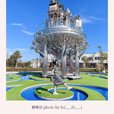
赫蒂法 photo by fei___fe___i