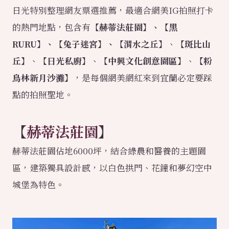
日光特別整理網友票選推薦，最適合網美IG拍照打卡
的熱門地點，包含有
【赫蒂法莊園】、【黑
RURU】、【兔子迷宮】、【渭水之丘】
、
【斑比山
丘】
、
【日光私廚】
、
【中興文化創意園區】
、
【粉
鳥林新月沙灘】
，是每個網美網紅來到宜蘭必定要踩
點的拍照聖地。
【
赫蒂法莊園
】
赫蒂法莊園佔地6000坪，結合綠農和醫養的主題園
區，建築獨具設計感，以白色拱門、花鐘和夢幻空中
城堡為特色。