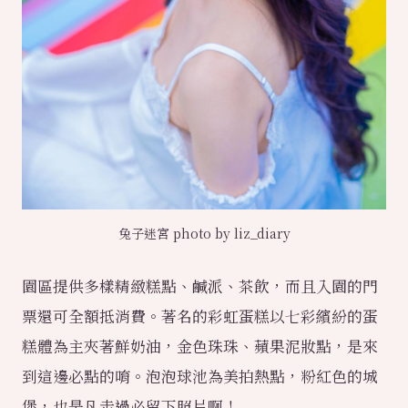
兔子迷宮 photo by liz_diary
園區提供多樣精緻糕點、鹹派、茶飲，而且入園的門
票還可全額抵消費。著名的彩虹蛋糕以七彩繽紛的蛋
糕體為主夾著鮮奶油，金色珠珠、蘋果泥妝點，是來
到這邊必點的唷。泡泡球池為美拍熱點，粉紅色的城
堡，也是凡走過必留下照片啊！