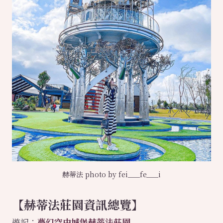
赫蒂法 photo by fei___fe___i
【
赫蒂法莊園
資訊總覽】
遊記：
夢幻空中城堡赫蒂法莊園