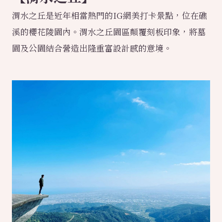
渭水之丘是近年相當熱門的IG網美打卡景點，位在礁
溪的櫻花陵園內。渭水之丘園區顛覆刻板印象，將墓
園及公園結合營造出隆重富設計感的意境。