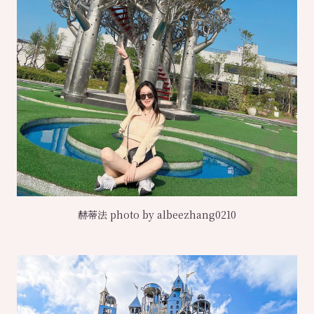
赫蒂法 photo by albeezhang0210