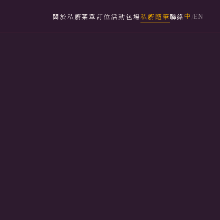
中
EN
關於私廚
菜單
訂位
活動包場
私廚隨筆
聯絡
/