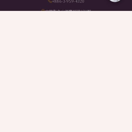
+886-3-959-4320
宜蘭縣冬山鄉寶福路372號
BRANDS
日光綠築 — Villa
日光私廚 — Cuisine
日光物業 — Estate
日光時刻 — Party
日光婚禮 — Wedding
日光文創 — Style
© 2026 LOHERB all rights reserved. Built by
Dymantic Design
&
Disp-Tech.