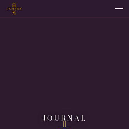
日
LOHERB
光
JOURNAL
場地宴席