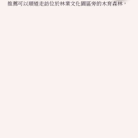
推薦可以順道走訪位於林業文化園區旁的木育森林，
有木製遊戲可以免費動動手、動動腦體驗，還能DIY
屬於自己的音樂盒，下雨天也不怕。