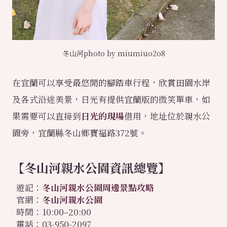
冬山河photo by miumiuo2o8
在宜蘭可以享受最悠閒的腳踏車行程，欣賞田園水岸
及各式沿途美景，日光有提供宜蘭版的微笑單車，如
果需要可以直接到
日光的現場
借用，地址位於親水公
園旁，宜蘭縣冬山鄉寶福路372號。
【冬山河親水公園資訊總覽】
遊記：
冬山河親水公園周邊景點攻略
官網：
冬山河親水公園
時間：10:00–20:00
電話：03-950-2097