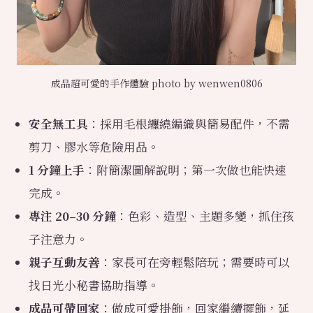
成品超可愛的手作體驗 photo by wenwen0806
安全無工具
：採用毛根纏繞編織與簡易配件，不需
剪刀、膠水等危險用品。
1 分鐘上手
：附簡潔圖解說明；第一次做也能快速
完成。
專注 20–30 分鐘
：色彩、造型、主題多變，抓住孩
子注意力。
親子互動友善
：家長可在旁輕鬆陪玩；需要時可以
找日光小秘書協助指導。
成品可帶回家
：做成可愛掛飾，回家繼續擺飾，延