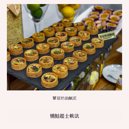
蕈菇奶油鹹派
燻鮭起士軟法