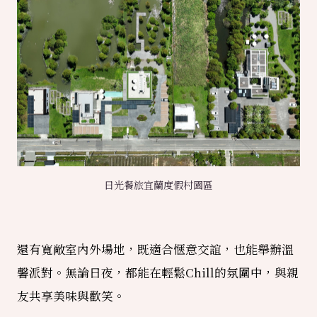
日光餐旅宜蘭度假村園區
還有寬敞室內外場地，既適合愜意交誼，也能舉辦溫
馨派對。無論日夜，都能在輕鬆Chill的氛圍中，與親
友共享美味與歡笑。