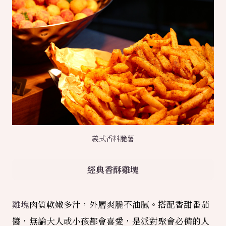
義式香料脆薯
經典香酥雞塊
雞塊
肉質軟嫩多汁，外層爽脆不油膩。搭配香甜番茄
醬，無論大人或小孩都會喜愛，是派對聚會必備的人