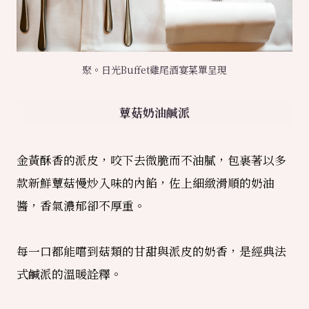
聚。日光Buffet雞尾酒宴菜單呈現
蕈菇奶油鹹派
金黃酥香的派皮，咬下去微脆而不油膩，包裹著以多
款新鮮蕈菇慢炒入味的內餡，佐上細緻滑順的奶油
醬，香氣濃郁卻不厚重。
每一口都能嚐到菇類的甘甜與派皮的奶香，是經典法
式鹹派的溫暖詮釋。