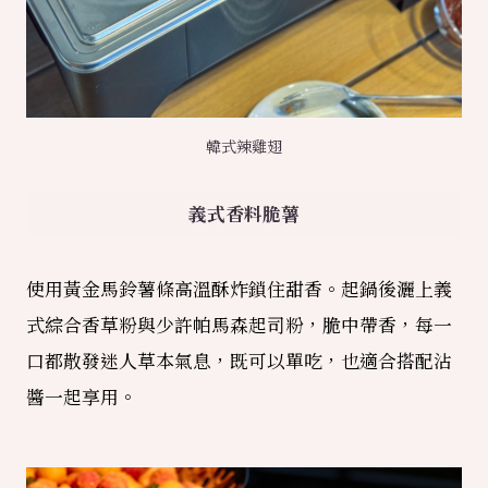
韓式辣雞翅
義式香料脆薯
使用黃金馬鈴薯條高溫酥炸鎖住甜香。起鍋後灑上義
式綜合香草粉與少許帕馬森起司粉，脆中帶香，每一
口都散發迷人草本氣息，既可以單吃，也適合搭配沾
醬一起享用。