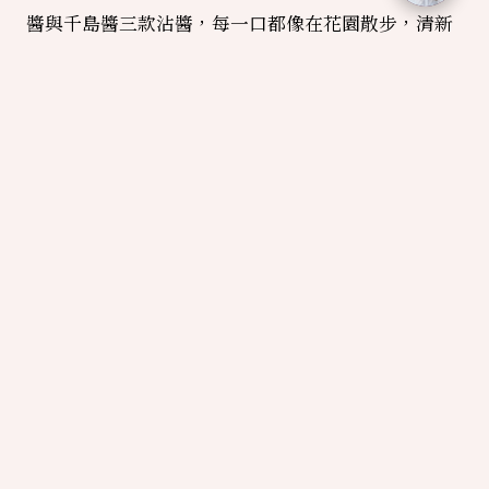
醬與千島醬三款沾醬，每一口都像在花園散步，清新
自然，讓人瞬間喚醒味蕾。
花園沙拉