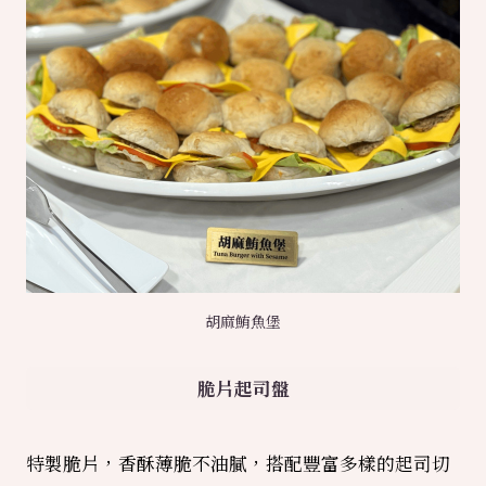
胡麻鮪魚堡
脆片起司盤
特製脆片，香酥薄脆不油膩，搭配豐富多樣的起司切