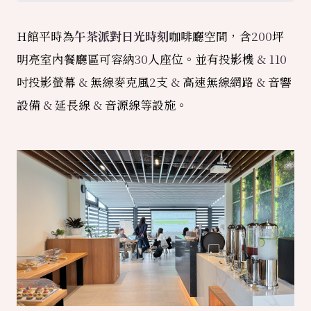
H館平時為
午茶派對日光時刻
咖啡廳空間，含
200
坪
明亮室內餐廳區可容納
30
人座位。並有投影機
& 110
吋投影螢幕
&
無線麥克風
2
支
&
高速無線網路
&
音響
設備
&
延長線
&
音源線等設施。