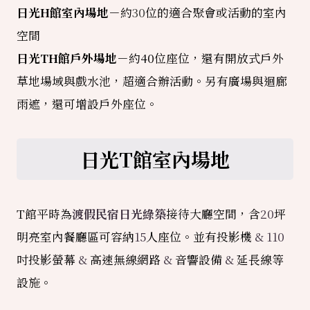
日光H館室內場地
－約
30
位的適合聚會或活動的室內
空間
日光TH館戶外場地
－約40位座位，還有開放式戶外
草地場域與戲水池，超適合辦活動。另有廣場與迴廊
雨遮，還可增設戶外座位。
日光T館室內場地
T館平時為
渡假民宿日光綠築
接待大廳空間，含
20
坪
明亮室內餐廳區可容納
15
人座位。並有投影機
& 110
吋投影螢幕
&
高速無線網路
&
音響設備
&
延長線等
設施。