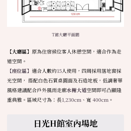
T館大廳平面圖
【大廳區】
原為住宿候位客人休憩空間，適合作為走
道空間。
【座位區】
適合人數約
15
人使用，四周採用落地窗採
光空間， 搭配白色石質桌圓面及石造地板，低調奢華
風格建議配合戶外風雨走廊
水榭大道
空間即可凸顯隆
重典雅。區域尺寸為：長
1,230cm
、寬
400cm
。
日光H館室內場地