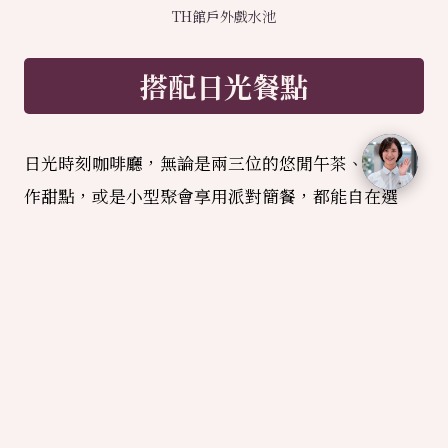
TH館戶外戲水池
搭配日光餐點
日光時刻咖啡廳，無論是兩三位的悠閒午茶、品嚐手
作甜點，或是小型聚會享用派對簡餐，都能自在選
擇。若您有更多貴賓同行，也可預訂包場，規劃
茶
會
、
雞尾酒宴
或
精緻Buffet
，量身打造專屬的款待盛
宴。