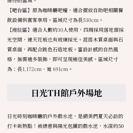
接待的區域。
【吧台區】
原為咖啡廳吧檯，適合擺放自助吧相關餐
飲設備供賓客享用。區域尺寸為長
530cm
。
【座位區】
適合人數約
30
人使用，四周採用落地窗採
光空間，連天花板也有玻璃採光。混搭木質桌面與石
質桌面，再配合跳色石造地板。富設計感的自然風
格，無需過多裝飾，即可呈現極佳美感。區域尺寸
為：長
1,172cm
、寬
691cm
。
日光TH館戶外場地
日光時刻咖啡廳的戶外戲水池，是網美們夏天必訪的
打卡新熱點！被綠意與陽光包圍的戲水池，水深約50