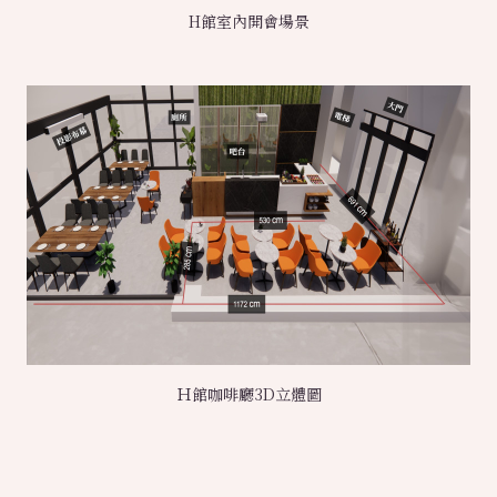
H館室內開會場景
Ｈ館咖啡廳3D立體圖