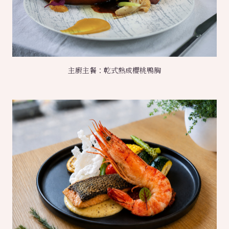
主廚主餐：乾式熟成櫻桃鴨胸