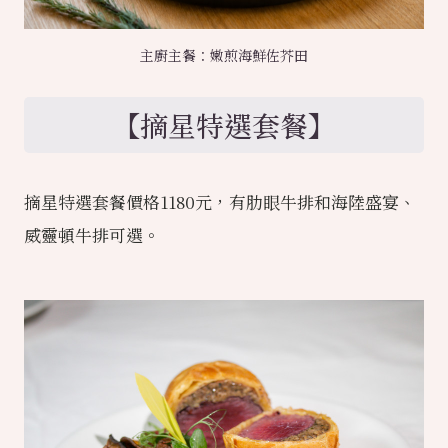
主廚主餐：嫩煎海鮮佐芥田
【摘星特選套餐】
摘星特選套餐價格1180元，有肋眼牛排和海陸盛宴、
威靈頓牛排可選。